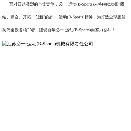
面对日趋激烈的市场竞争，必一·运动(B-Sports)人将继续发扬“团
结、勤奋、开拓、创新”的必一·运动(B-Sports)精神，为打造全球舰船
防污染设备领军者，建设百年必一·运动(B-Sports)而努力奋斗！
质量是诚信的保证
Quality is the guarantee of good faith
公司主要生产经营船舶压载水管理系统，舰船生活污水处理系
统，船舶动力推进系统，舱底水分离器，各类高耐压、高防腐、高精
密海水滤器，船用恒压供水单元，舰船医疗集装箱组、核事故救护方
舱、以及其它船舶舱室机械类产品。产品被“必一·运动(B-Sports)”长城
站、中山站、向阳红十号、“极地号”考察船、“远望”系列测量船、等国
家重点舰船和国防工程广泛选用,并配套出口二十多个国家和地区。公